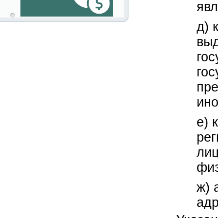
яв
д) 
выд
гос
гос
пре
ино
е) 
рег
лиц
физ
ж) 
адр