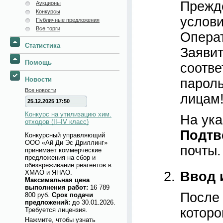
Прежде
Аукционы
Конкурсы
услови
Публичные предложения
Все торги
Операт
Статистика
Заявит
Помощь
соотве
Новости
пароль
Все новости
лицам
25.12.2025 17:50
Конкурс на утилизацию хим.
На ука
отходов (II–IV класс)
Подтв
Конкурсный управляющий
ООО «Ай Ди Эс Дриллинг»
почты.
принимает коммерческие
предложения на сбор и
обезвреживание реагентов в
ХМАО и ЯНАО.
Ввод 
Максимальная цена
выполнения работ:
16 789
После 
800 руб.
Срок подачи
предложений:
до 30.01.2026.
которо
Требуется лицензия.
Нажмите, чтобы узнать