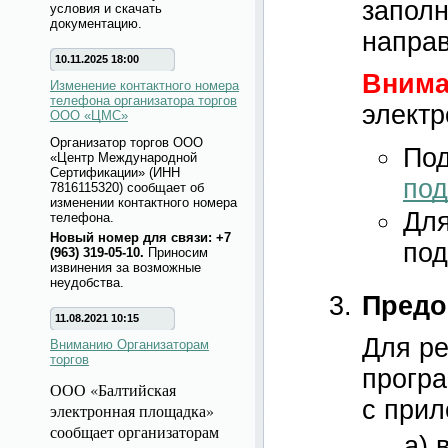
заполн
условия и скачать
документацию.
напра
10.11.2025 18:00
Внима
Изменение контактного номера
телефона организатора торгов
электр
ООО «ЦМС»
Организатор торгов ООО
Под
«Центр Международной
Сертификации» (ИНН
под
7816115320) сообщает об
изменении контактного номера
Для
телефона.
Новый номер для связи: +7
под
(963) 319-05-10.
Приносим
извинения за возможные
неудобства.
Предо
11.08.2021 10:15
Для ре
Вниманию Организаторам
торгов
програ
ООО «Балтийская
с при
электронная площадка»
сообщает организаторам
а) 