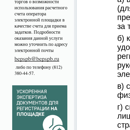
торгов о возможности
(дл
использования расчетного
счета оператора
пре
электронной площадки в
за 
качестве счета для приема
задатков. Подробности
б) 
оказания данной услуги
можно уточнить по адресу
удо
электронной почты
рег
bepspb@bepspb.ru
рук
либо по телефону (812)
380-44-57.
эле
в) 
физ
г) 
лиц
стр