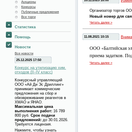
10.11.2025 18:00
Измен
Аукционы
Конкурсы
Организатор торгов ОО
Публичные предложения
Новый номер для связи
Все торги
Читать далее >
Статистика
Помощь
11.08.2021 10:15
Внима
Новости
ООО «Балтийская эле
Все новости
приема задатков. П
25.12.2025 17:50
Читать далее >
Конкурс на утилизацию хим.
отходов (II–IV класс)
Конкурсный управляющий
ООО «Ай Ди Эс Дриллинг»
принимает коммерческие
предложения на сбор и
обезвреживание реагентов в
ХМАО и ЯНАО.
Максимальная цена
выполнения работ:
16 789
800 руб.
Срок подачи
предложений:
до 30.01.2026.
Требуется лицензия.
Нажмите, чтобы узнать