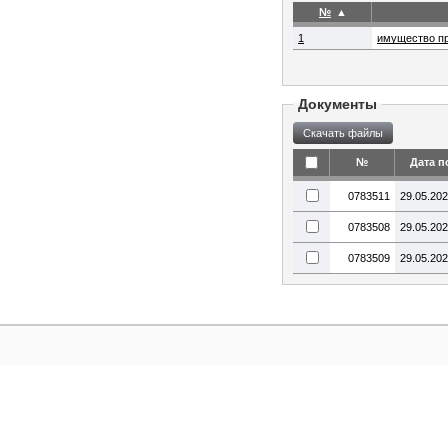
№
▲
1
имущество п
Документы
№
Дата п
0783511
29.05.20
0783508
29.05.20
0783509
29.05.20