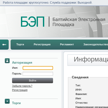
Работа площадки: круглосуточно. Служба поддержки: Выходной.
Торги
Регистрация
Регламент
Законодательств
Информаци
Авторизация
Имя:
Пароль:
Сведения
Тип:
Забыли пароль?
ИНН:
Регистрация
Фамилия:
Имя:
Торги
Отчество:
Наименование организац