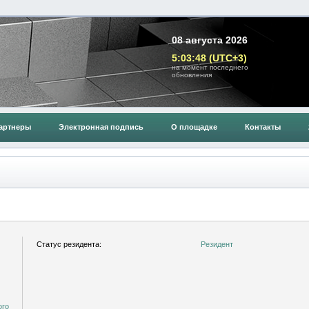
08 августа 2026
5:03:48 (UTC+3)
на момент последнего
обновления
артнеры
Электронная подпись
О площадке
Контакты
Статус резидента:
Резидент
ого