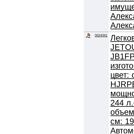
имуще
Алекс
Алекс
0024341
Легко
JETO
JB1FP
изгото
цвет: 
HJRP
мощно
244 л.
объем
см: 1
Автом