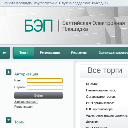
Работа площадки: круглосуточно. Служба поддержки: Выходной.
Торги
Регистрация
Регламент
Законодательств
Все торги
Авторизация
Имя:
№ лота:
Пароль:
Наименование лота:
Организатор торгов:
Забыли пароль?
ИНН организатора:
Регистрация
КПП организатора:
Адрес регистрации организа
Торги
Должник: