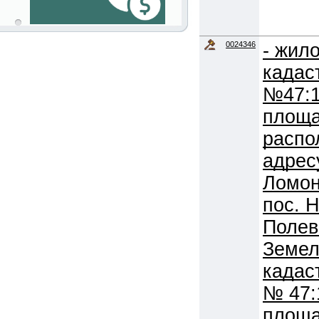
0024346
- жил
кадас
№47:1
площа
распо
адрес
Ломон
пос. Н
Полева
Земел
кадас
№ 47:
площа