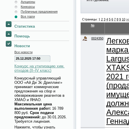
ИНН должника:
Аукционы
Конкурсы
Публичные предложения
Все торги
Страницы:
1
2
3
4
5
6
7
8
9
10
>
№
Статистика
Помощь
0024350
Легко
Новости
марка
Все новости
Largus
25.12.2025 17:50
XTAKS
Конкурс на утилизацию хим.
отходов (II–IV класс)
2021 
Конкурсный управляющий
ООО «Ай Ди Эс Дриллинг»
(прод
принимает коммерческие
предложения на сбор и
имуще
обезвреживание реагентов в
ХМАО и ЯНАО.
должн
Максимальная цена
выполнения работ:
16 789
Алекс
800 руб.
Срок подачи
предложений:
до 30.01.2026.
Генна
Требуется лицензия.
Нажмите, чтобы узнать