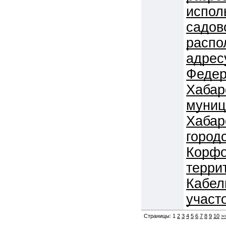
испол
садов
распо
адрес
Федер
Хабар
муниц
Хабар
город
Корфо
терри
Кабел
участо
Страницы:
1
2
3
4
5
6
7
8
9
10
>