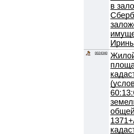
в зал
Сберб
залож
имуще
Ирины
0024340
Жилой
площа
кадас
(усло
60:13
земел
обще
1371+
кадас