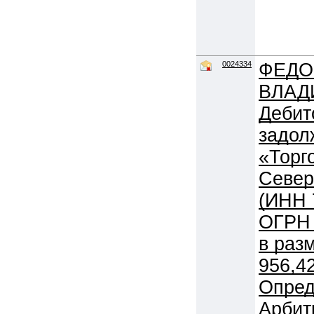
0024334
ФЕДО
ВЛАД
Дебит
задол
«Торг
Север
(ИНН 
ОГРН 
в раз
956,4
Опре
Арбит