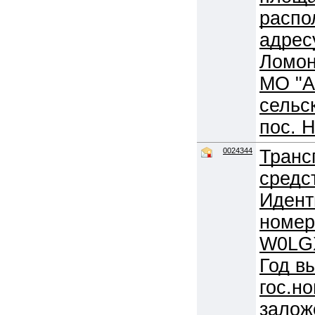
распо
адрес
Ломон
МО "А
сельс
пос. Н
0024344
Транс
средст
Идент
номер
W0LG
Год в
гос.н
залож