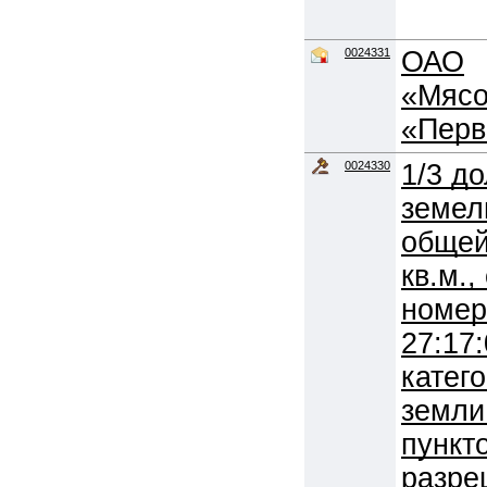
0024331
ОАО
«Мясо
«Перв
0024330
1/3 до
земел
общей
кв.м.
номер
27:17
катег
земли
пункт
разре