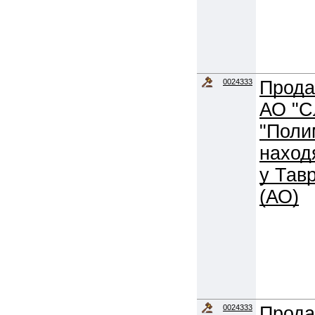
0024333
Прода
АО "С
"Поли
наход
у Тав
(АО)
0024333
Прода