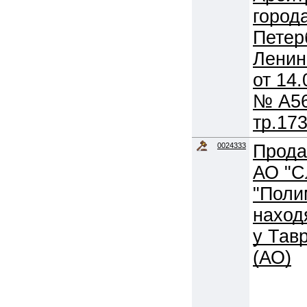
город
Петер
Ленин
от 14.
№ А56
тр.173
0024333
Прода
АО "С
"Поли
наход
у Тав
(АО)