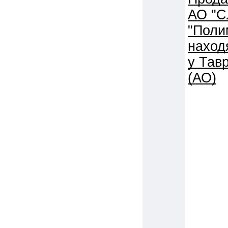
АО "С
"Поли
наход
у Тав
(АО)