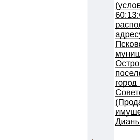
(усло
60:13
распо
адрес
Псков
муниц
Остро
посел
город
Советс
(Прод
имуще
Дианы