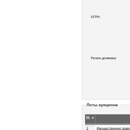
ОГРН:
Регион должника:
Лоты аукциона
№
▲
1
Имущественное право требования к должнику Вострецову Руслану Сергеевичу (ИНН 271901742553