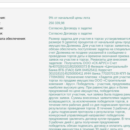
ния:
9% от начальной цены лота
:
250 339,98
ия:
Согласно Договору о задатке
я:
Согласно Договору о задатке
ата обеспечения:
Размер задатка для участия в торгах устанавливается
размере 9 (девяти) процентов от начальной цены про
имущества Должника. Для участия в торгах заявитель
обязан обеспечить поступление задатка на специаль
счет Должника не позднее указанной в сообщении о
проведении торгов даты и времени окончания приема
заявок на участие в торгах. Реквизиты для внесения
задатков: Получатель ООО «СК-АРУС» Счет
№40702810218020000373 В Филиале «Центральный»
Банка ВТБ (ПАО) БИК 044525411 Коррсчет
30101810145250000411 ИНН банка 7702070139 КПП б
770943002. Назначение платежа: «Задаток для участи
торгах по продаже имущества ООО «Строительная
компания - Арус». Победитель - участник, предложив
наиболее высокую цену. При равенстве двух и более
предложений по цене имущества, победителем
признается тот участник, чья заявка была подана ра
других заявок. Суммы внесенных заявителями задатк
возвращаются, за исключением победителя торгов, в
течение пяти рабочих дней со дня подписания проток
результатах проведения торгов. В течение 3 рабочих 
с даты подписания протокола о результатах торгов,
конкурсный управляющий направляет победителю
предложение заключить договор купли-продажи. В теч
3 рабочих дней с даты получения предложения
победитель обязан подписать договор и оплатить цен
продажи имущества в течение 30 дней с даты его