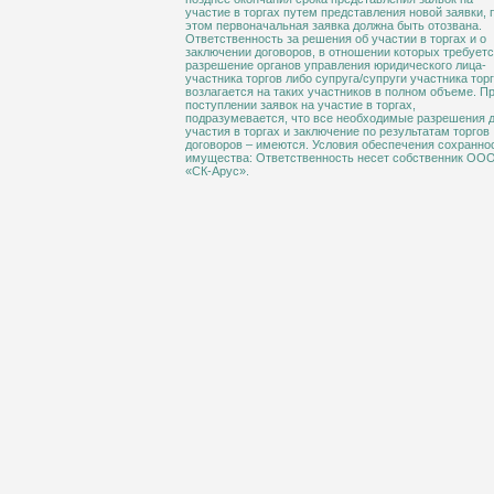
участие в торгах путем представления новой заявки, 
этом первоначальная заявка должна быть отозвана.
Ответственность за решения об участии в торгах и о
заключении договоров, в отношении которых требует
разрешение органов управления юридического лица-
участника торгов либо супруга/супруги участника тор
возлагается на таких участников в полном объеме. П
поступлении заявок на участие в торгах,
подразумевается, что все необходимые разрешения 
участия в торгах и заключение по результатам торгов
договоров – имеются. Условия обеспечения сохранно
имущества: Ответственность несет собственник ОО
«СК-Арус».