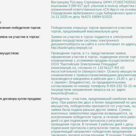
Вострецову Руслану Сергеевичу (ИНН 271901742553)
взыскании 3 090 617 руб. убытков в пользу общества с
ограниченной ответственностью «СК-Арус» на основа
Определения Арбитражного суда Хабаровского края о
14.11.2025 по делу №А73-19894-5/2023.
:
еления победителя торгов:
Победителем открытых торгов признается участник
торгов, предложивший максимальную цену
явок на участие в торгах:
Заявки на участие в торгах подаются в электронной
форме посредством системы электронного
документооборота на сайте в сети Интернет по адресу
http://bankruptcy.bepspb.ru/
имуществом:
Проведение торгов, в т.ч. представление заявок,
оформление участия в торгах, подведение итогов торг
ознакомление с условиями продажи осуществляется
ООО "Балтийская Электронная Площадка"
(www.bepspb.ru), согласно ст. 110 №127-ФЗ «О
несостоятельности (банкротстве)». Осмотр имуществ
ознакомление с правоустанавливающими документа
производится ежедневно в рабочие дни с 14.00 ч. до 1
ч. (время г. Владивосток), по предварительному
согласованию по номеру телефону 8-924-232-16-15 л
посредством направления запроса на эл. адрес
lowyerdv@mail.ru.
я договора купли-продажи:
Победитель - участник, предложивший наиболее выс
цену. При равенстве двух и более предложений по це
имущества, победителем признается тот участник, чь
заявка была подана раньше других заявок. Суммы
внесенных заявителями задатков возвращаются, за
исключением победителя торгов, в течение пяти рабо
дней со дня подписания протокола о результатах
проведения торгов. В течение 3 рабочих дней с даты
подписания протокола о результатах торгов, конкурс
управляющий направляет победителю предложение
заключить договор купли-продажи. В течение 3 рабоч