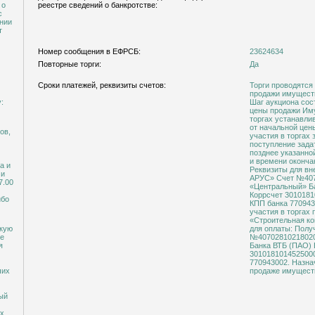
 о
реестре сведений о банкротстве:
нии
т
Номер сообщения в ЕФРСБ:
23624634
Повторные торги:
Да
Сроки платежей, реквизиты счетов:
Торги проводятся
продажи имуществ
:
Шаг аукциона сос
цены продажи Имущества. Размер зад
торгах устанавли
от начальной цен
ов,
участия в торгах
поступление зада
позднее указанно
и времени окончан
а и
Реквизиты для внесения зад
ми
АРУС» Счет №40702810218020000373 В Филиале
7.00
«Центральный» Банка ВТ
Коррсчет 30101810145250000
ибо
КПП банка 770943002. Назначение платежа: «
участия в торгах
«Строительная компания - Ар
окую
для оплаты: Получатель ООО «СК-АРУС» Счет
не
№40702810218020000373 В Филиале
я
Банка ВТБ (ПАО) БИК 044525411 Коррсчет
30101810145250000411 ИНН банка 7702070
770943002. Назначение платежа: "Оплата в торгах по
чих
продаже имуществ
ный
их