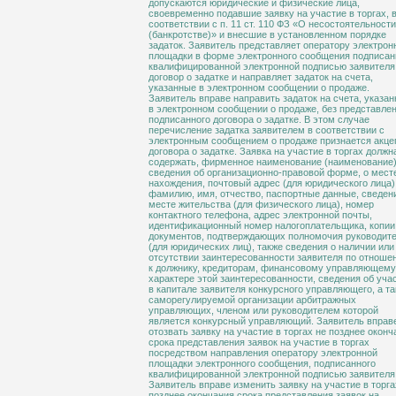
допускаются юридические и физические лица,
своевременно подавшие заявку на участие в торгах, 
соответствии с п. 11 ст. 110 ФЗ «О несостоятельности
(банкротстве)» и внесшие в установленном порядке
задаток. Заявитель представляет оператору электрон
площадки в форме электронного сообщения подписа
квалифицированной электронной подписью заявителя
договор о задатке и направляет задаток на счета,
указанные в электронном сообщении о продаже.
Заявитель вправе направить задаток на счета, указа
в электронном сообщении о продаже, без представле
подписанного договора о задатке. В этом случае
перечисление задатка заявителем в соответствии с
электронным сообщением о продаже признается акце
договора о задатке. Заявка на участие в торгах должн
содержать, фирменное наименование (наименование)
сведения об организационно-правовой форме, о мест
нахождения, почтовый адрес (для юридического лица)
фамилию, имя, отчество, паспортные данные, сведен
месте жительства (для физического лица), номер
контактного телефона, адрес электронной почты,
идентификационный номер налогоплательщика, копии
документов, подтверждающих полномочия руководит
(для юридических лиц), также сведения о наличии или
отсутствии заинтересованности заявителя по отноше
к должнику, кредиторам, финансовому управляющему
характере этой заинтересованности, сведения об уча
в капитале заявителя конкурсного управляющего, а т
саморегулируемой организации арбитражных
управляющих, членом или руководителем которой
является конкурсный управляющий. Заявитель вправ
отозвать заявку на участие в торгах не позднее оконч
срока представления заявок на участие в торгах
посредством направления оператору электронной
площадки электронного сообщения, подписанного
квалифицированной электронной подписью заявителя
Заявитель вправе изменить заявку на участие в торга
позднее окончания срока представления заявок на