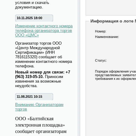
условия и скачать
документацию.
10.11.2025 18:00
Информация о лоте
Изменение контактного номера
телефона организатора торгов
Номер:
ООО «ЦМС»
Наименование:
Организатор торгов ООО
«Центр Международной
Сертификации» (ИНН
7816115320) сообщает об
Статус:
изменении контактного номера
телефона.
Порядок оформления учас
Новый номер для связи: +7
представляемых заявител
(963) 319-05-10.
Приносим
требования к их оформле
извинения за возможные
неудобства.
11.08.2021 10:15
Вниманию Организаторам
торгов
ООО «Балтийская
электронная площадка»
сообщает организаторам