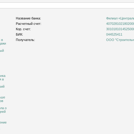
Название банка:
Филиал «Централ
Расчетный счет:
407028102180200
Кор. счет:
301018101452500
БИК:
044525411
 в
Получатель:
ООО "Строительна
дажи
ный
анка
я в
ший
ньше
ов
ола о
дней
ение
у