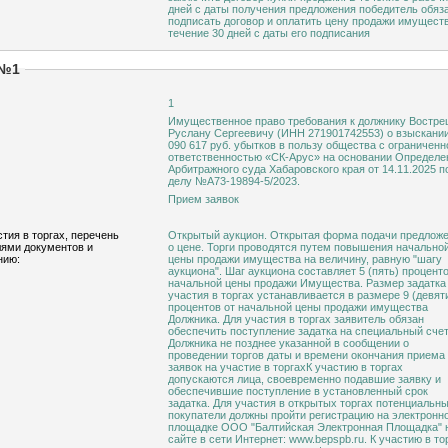
дней с даты получения предложения победитель обяз
подписать договор и оплатить цену продажи имущест
течение 30 дней с даты его подписания
 №1
1
Имущественное право требования к должнику Вострецову
Руслану Сергеевичу (ИНН 271901742553) о взыскании 
090 617 руб. убытков в пользу общества с ограниченн
ответственностью «СК-Арус» на основании Определе
Арбитражного суда Хабаровского края от 14.11.2025 п
делу №А73-19894-5/2023.
Прием заявок
тия в торгах, перечень
Открытый аукцион. Открытая форма подачи предлож
ями документов и
о цене. Торги проводятся путем повышения начально
нию:
цены продажи имущества на величину, равную "шагу
аукциона". Шаг аукциона составляет 5 (пять) проценто
начальной цены продажи Имущества. Размер задатка для
участия в торгах устанавливается в размере 9 (девят
процентов от начальной цены продажи имущества
Должника. Для участия в торгах заявитель обязан
обеспечить поступление задатка на специальный сче
Должника не позднее указанной в сообщении о
проведении торгов даты и времени окончания приема
заявок на участие в торгахК участию в торгах
допускаются лица, своевременно подавшие заявку и
обеспечившие поступление в установленный срок
задатка. Для участия в открытых торгах потенциальн
покупатели должны пройти регистрацию на электронн
площадке ООО "Балтийская Электронная Площадка" 
сайте в сети Интернет: www.bepspb.ru. К участию в то