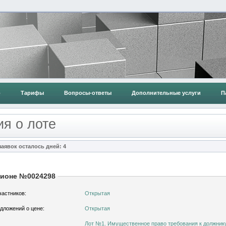
о
Тарифы
Вопросы-ответы
Дополнительные услуги
П
я о лоте
аявок осталось дней: 4
ционе №0024298
частников:
Открытая
дложений о цене:
Открытая
Лот №1. Имущественное право требования к должник