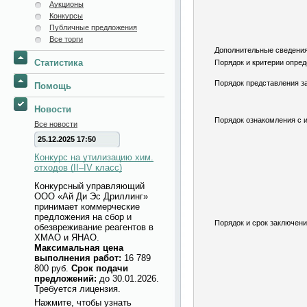
Аукционы
Конкурсы
Публичные предложения
Все торги
Дополнительные сведения
Статистика
Порядок и критерии опред
Порядок представления за
Помощь
Новости
Порядок ознакомления с 
Все новости
25.12.2025 17:50
Конкурс на утилизацию хим.
отходов (II–IV класс)
Конкурсный управляющий
ООО «Ай Ди Эс Дриллинг»
принимает коммерческие
предложения на сбор и
Порядок и срок заключени
обезвреживание реагентов в
ХМАО и ЯНАО.
Максимальная цена
выполнения работ:
16 789
800 руб.
Срок подачи
предложений:
до 30.01.2026.
Требуется лицензия.
Нажмите, чтобы узнать