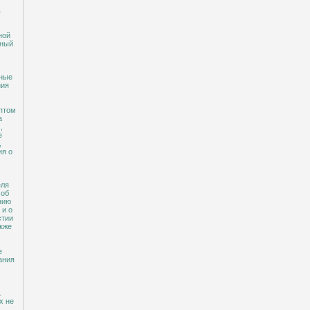
в
ной
нный
нные
ния
птом
а
,
е
,
ия о
еля
 об
нию
 и о
стии
акже
е
ания
.
х не