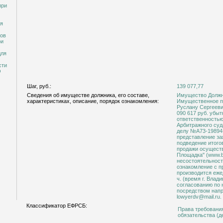
при
ся
гов
ри
для
сти
О
Шаг, руб.:
139 077,77
Сведения об имуществе должника, его составе,
Имущество Должника
характеристиках, описание, порядок ознакомления:
Имущественное право 
Руслану Сергееви
090 617 руб. убы
ответственностью
Арбитражного суда
делу №А73-19894-5/2023. Проведени
представление за
подведение итого
продажи осущест
Площадка" (www.b
несостоятельност
ознакомление с 
производится ежед
ч. (время г. Влад
согласованию по 
посредством напр
lowyerdv@mail.ru.
Классификатор ЕФРСБ:
Права требовани
обязательства (д