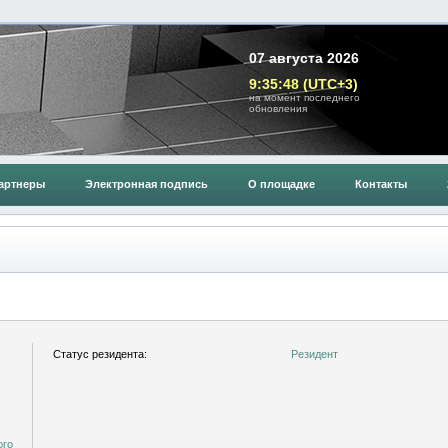
07 августа 2026
9:35:48 (UTC+3)
на момент последнего
обновления
артнеры
Электронная подпись
О площадке
Контакты
Статус резидента:
Резидент
ого