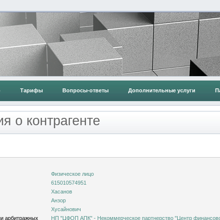
о
Тарифы
Вопросы-ответы
Дополнительные услуги
П
я о контрагенте
Физическое лицо
615010574951
Хасанов
Анзор
Хусайнович
ии арбитражных
НП "ЦФОП АПК" - Некоммерческое партнерство "Центр финансов