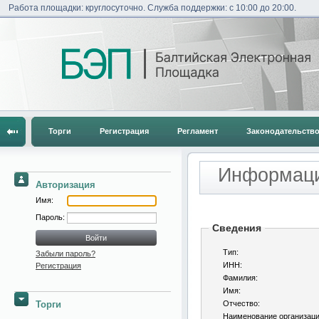
Работа площадки: круглосуточно. Служба поддержки: с 10:00 до 20:00.
Торги
Регистрация
Регламент
Законодательств
Информаци
Авторизация
Имя:
Пароль:
Сведения
Тип:
Забыли пароль?
ИНН:
Регистрация
Фамилия:
Имя:
Торги
Отчество:
Наименование организац