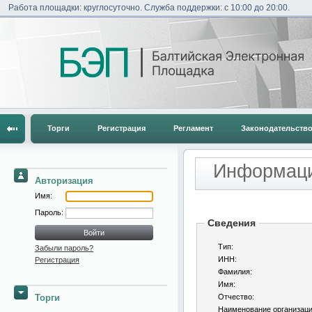
Работа площадки: круглосуточно. Служба поддержки: с 10:00 до 20:00.
Торги
Регистрация
Регламент
Законодательств
Информаци
Авторизация
Имя:
Пароль:
Сведения
Тип:
Забыли пароль?
ИНН:
Регистрация
Фамилия:
Имя:
Торги
Отчество:
Наименование организац