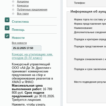
Аукционы
Телефон:
Конкурсы
Публичные предложения
Информация об аук
Все торги
Форма торга по составу у
Статистика
Форма представления пре
Наименование:
Помощь
Дополнительные сведения
Новости
Порядок и критерии опред
Все новости
Порядок представления за
25.12.2025 17:50
Конкурс на утилизацию хим.
отходов (II–IV класс)
Порядок ознакомления с 
Конкурсный управляющий
ООО «Ай Ди Эс Дриллинг»
Порядок и срок заключени
принимает коммерческие
предложения на сбор и
обезвреживание реагентов в
ХМАО и ЯНАО.
Место подведения результ
Максимальная цена
выполнения работ:
16 789
800 руб.
Срок подачи
предложений:
до 30.01.2026.
Требуется лицензия.
Нажмите, чтобы узнать