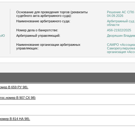
Основание для проведения торгов (реквизиты
Решение АС СПб 
судебного акта арбитражного суда):
04.09.2026
Наименование арбитражного суда:
Арбитражный суд 
области
Номер дела о банкротстве:
А56-21922/2025
ТЬЮ
Арбитражный управляющий:
Дворяшин Владим
Наименование организации арбитражных
САМРО «Ассоциац
управляющих:
Саморегулируема
организация «Ас
мер В 659 РУ 98).
ос.номер В 907 СХ 98)
номер В 814 НА 98).