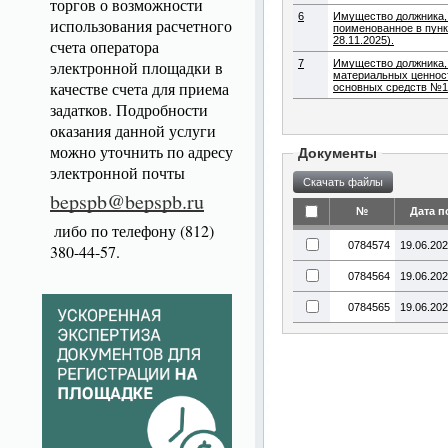
торгов о возможности
6
Имущество должника, 
использования расчетного
поименованное в пунк
28.11.2025).
счета оператора
электронной площадки в
7
Имущество должника, по
материальных ценносте
качестве счета для приема
основных средств №1 
задатков. Подробности
оказания данной услуги
можно уточнить по адресу
Документы
электронной почты
bepspb@bepspb.ru
№
Дата п
либо по телефону (812)
0784574
19.06.20
380-44-57.
0784564
19.06.20
0784565
19.06.20