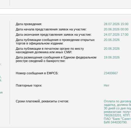
Дата проведения:
28.07.2026 15:00
Дата начала представления заявок на участие:
20.06.2026 00:00
Дата окончания представления заявок на участие:
24.07.2026 17:00
Дата публикации сообщения о проведении открытых
20.06.2026
торгов в официальном издании:
Дата публикации в печатном органе по месту
20.06.2026
нахождения должника или иных СМИ:
Дата размещения сообщения в Едином федеральном
19.06.2026
реестре сведений о банкротстве:
:
Номер сообщения в ЕФРСБ:
23400667
,
в.
Повторные торги:
Нет
ня
Сроки платежей, реквизиты счетов:
Оплата по догово
задатка, должна 
30 дней со дня п
реквизитам: полу
7802633201, КПП:
ПАО "Банк "Санкт
БИК 044030790.