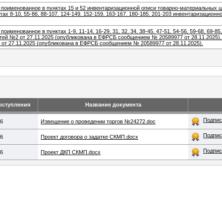
поименованное в пунктах 15 и 52 инвентаризационной описи товарно-материальных це
тах 8-10, 55-86, 88-107, 124-149, 152-159, 163-167, 180-185, 201-203 инвентаризаци
именованное в пунктах 1-9, 11-14, 16-29, 31, 32, 34, 38-45, 47-51, 54-56, 59-68, 69-85
й №2 от 27.11.2025 (опубликована в ЕФРСБ сообщением № 20589977 от 28.11.2025), в п
от 27.11.2025 (опубликована в ЕФРСБ сообщением № 20589977 от 28.11.2025).
оступления
Название документа
Подпис
26
Извещение о проведении торгов №24272.doc
Подпис
26
Проект договора о задатке СКМП.docx
Подпис
26
Проект ДКП СКМП.docx