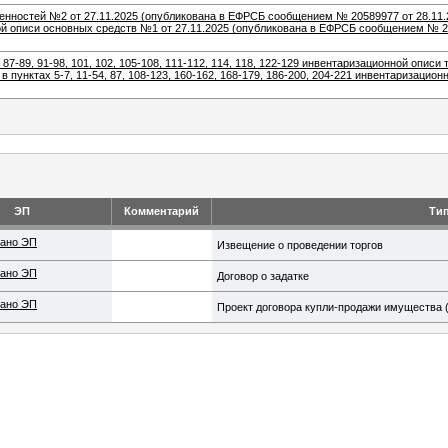
нностей №2 от 27.11.2025 (опубликована в ЕФРСБ сообщением № 20589977 от 28.11.20
онной описи основных средств №1 от 27.11.2025 (опубликована в ЕФРСБ сообщением № 
, 87-89, 91-98, 101, 102, 105-108, 111-112, 114, 118, 122-129 инвентаризационной описи 
унктах 5-7, 11-54, 87, 108-123, 160-162, 168-179, 186-200, 204-221 инвентаризацион
ЭП
Комментарий
Ти
ано ЭП
Извещение о проведении торгов
ано ЭП
Договор о задатке
ано ЭП
Проект договора купли-продажи имущества 