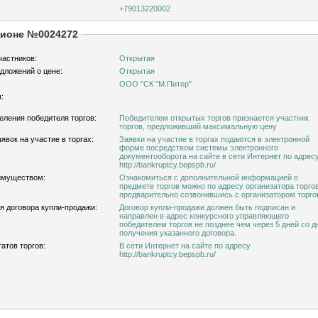
+79013220002
ционе №0024272
частников:
Открытая
дложений о цене:
Открытая
ООО "СК "М.Питер"
:
еления победителя торгов:
Победителем открытых торгов признается участник
торгов, предложивший максимальную цену
явок на участие в торгах:
Заявки на участие в торгах подаются в электронной
форме посредством системы электронного
документооборота на сайте в сети Интернет по адресу
http://bankruptcy.bepspb.ru/
имуществом:
Ознакомиться с дополнительной информацией о
предмете торгов можно по адресу организатора торгов
предварительно созвонившись с организатором торго
я договора купли-продажи:
Договор купли-продажи должен быть подписан и
направлен в адрес конкурсного управляющего
победителем торгов не позднее чем через 5 дней со д
получения указанного договора.
атов торгов:
В сети Интернет на сайте по адресу
http://bankruptcy.bepspb.ru/