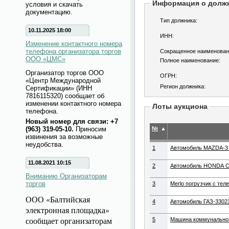
Информация о долж
условия и скачать
документацию.
Тип должника:
10.11.2025 18:00
ИНН:
Изменение контактного номера
телефона организатора торгов
Сокращенное наименован
ООО «ЦМС»
Полное наименование:
Организатор торгов ООО
ОГРН:
«Центр Международной
Регион должника:
Сертификации» (ИНН
7816115320) сообщает об
изменении контактного номера
Лоты аукциона
телефона.
Новый номер для связи: +7
(963) 319-05-10.
Приносим
№
▲
извинения за возможные
неудобства.
1
Автомобиль MAZDA-3 (
11.08.2021 10:15
2
Автомобиль HONDA CIV
Вниманию Организаторам
торгов
3
Merlo погрузчик с тел
ООО «Балтийская
4
Автомобиль ГАЗ-33023
электронная площадка»
сообщает организаторам
5
Машина коммунально-с