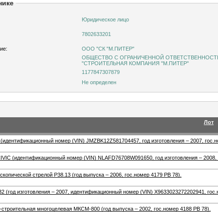
нике
Юридическое лицо
7802633201
ие:
ООО "СК "М.ПИТЕР"
ОБЩЕСТВО С ОГРАНИЧЕННОЙ ОТВЕТСТВЕННОС
"СТРОИТЕЛЬНАЯ КОМПАНИЯ "М.ПИТЕР"
1177847307879
Не определен
Лот
идентификационный номер (VIN) JMZBK12Z581704457, год изготовления – 2007, гос.но
IC (идентификационный номер (VIN) NLAFD76708W091650, год изготовления – 2008, г
ескопической стрелой Р38.13 (год выпуска – 2006, гос.номер 4179 РВ 78).
2 (год изготовления – 2007, идентификационный номер (VIN) Х9633023272202941, гос.
троительная многоцелевая МКСМ-800 (год выпуска – 2002, гос.номер 4188 РВ 78).