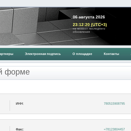
06 августа 2026
23:12:20 (UTC+3)
на момент последнего
обновления
артнеры
Электронная подпись
О площадке
Контакты
ой форме
ИНН:
780515908795
Факс:
=78123804457