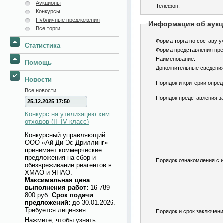
Аукционы
Телефон:
Конкурсы
Публичные предложения
Информация об аук
Все торги
Форма торга по составу у
Статистика
Форма представления пре
Наименование:
Помощь
Дополнительные сведения
Новости
Порядок и критерии опред
Все новости
Порядок представления за
25.12.2025 17:50
Конкурс на утилизацию хим.
отходов (II–IV класс)
Конкурсный управляющий
ООО «Ай Ди Эс Дриллинг»
принимает коммерческие
предложения на сбор и
Порядок ознакомления с 
обезвреживание реагентов в
ХМАО и ЯНАО.
Максимальная цена
выполнения работ:
16 789
800 руб.
Срок подачи
предложений:
до 30.01.2026.
Требуется лицензия.
Порядок и срок заключени
Нажмите, чтобы узнать