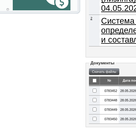
04.05.20
2
Система 
определе
и состав
Документы
№
Дата по
0783452
28.05.202
0783448
28.05.202
0783449
28.05.202
0783450
28.05.202