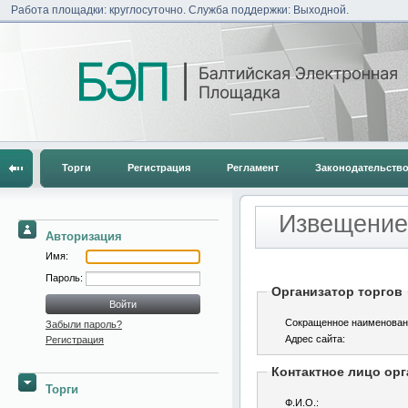
Работа площадки: круглосуточно. Служба поддержки: Выходной.
Торги
Регистрация
Регламент
Законодательств
Извещение 
Авторизация
Имя:
Пароль:
Организатор торгов
Сокращенное наименован
Забыли пароль?
Адрес сайта:
Регистрация
Контактное лицо орг
Торги
Ф.И.О.: