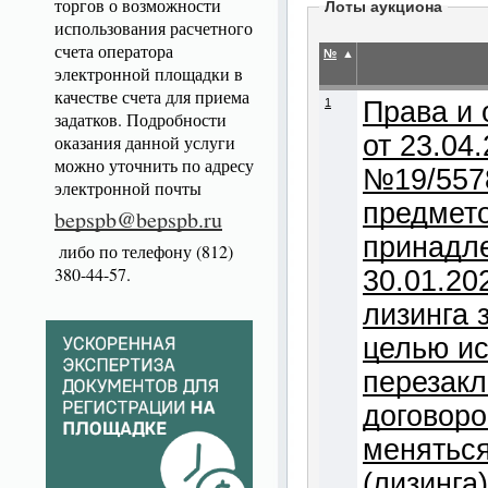
торгов о возможности
Лоты аукциона
использования расчетного
счета оператора
№
▲
электронной площадки в
качестве счета для приема
1
Права и об
задатков. Подробности
от 23.04
оказания данной услуги
можно уточнить по адресу
№19/5578
электронной почты
предмето
bepspb@bepspb.ru
принадле
либо по телефону (812)
380-44-57.
30.01.20
лизинга 
целью ис
перезакл
договоро
меняться
(лизинга