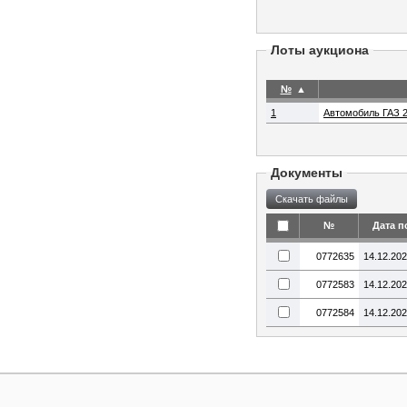
Лоты аукциона
№
▲
1
Автомобиль ГАЗ 2
Документы
№
Дата п
0772635
14.12.20
0772583
14.12.20
0772584
14.12.20