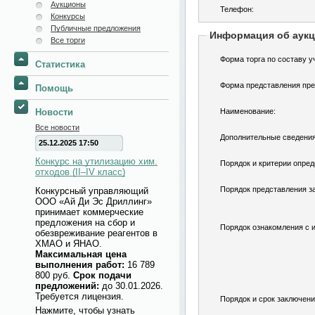
Аукционы
Телефон:
Конкурсы
Публичные предложения
Информация об аук
Все торги
Форма торга по составу у
Статистика
Форма представления пре
Помощь
Новости
Наименование:
Все новости
Дополнительные сведения
25.12.2025 17:50
Конкурс на утилизацию хим.
Порядок и критерии опред
отходов (II–IV класс)
Порядок представления за
Конкурсный управляющий
ООО «Ай Ди Эс Дриллинг»
принимает коммерческие
предложения на сбор и
Порядок ознакомления с 
обезвреживание реагентов в
ХМАО и ЯНАО.
Максимальная цена
выполнения работ:
16 789
800 руб.
Срок подачи
предложений:
до 30.01.2026.
Требуется лицензия.
Порядок и срок заключени
Нажмите, чтобы узнать