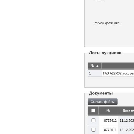
Регион должника:
Лоты аукциона
№
▲
1
ГАЗ A22R32, гос. р
Документы
№
Дата п
0772412
11.12.20
0772511
12.12.20