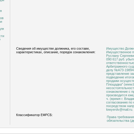
при
ся
гов
ри
для
сти
О
Сведения об имуществе должника, его составе,
Имущество Должника
характеристиках, описание, порядок ознакомления:
Имущественное право 
Руслану Сергееви
090 617 руб. убы
ответственностью
Арбитражного суда
делу №А73-19894-5/2023. Проведени
представление за
подведение итого
продажи осущест
Площадка" (www.b
несостоятельност
ознакомление с 
производится ежед
ч. (время г. Влад
согласованию по 
посредством напр
lowyerdv@mail.ru.
Классификатор ЕФРСБ:
Права требовани
обязательства (д