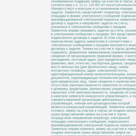
своевременно подавшие заявку на участие в торгах, 
соответствии с п. 11 ст. 110 ФЗ «О несостоятельности
(банкротстве)» и внесшие в установленном порядке
задаток. Заявитель представляет оператору электрон
площадки в форме электронного сообщения подписа
квалифицированной электронной подписью заявителя
договор о задатке и направляет задаток на счета,
указанные в электронном сообщении о продаже.
Заявитель вправе направить задаток на счета, указа
в электронном сообщении о продаже, без представле
подписанного договора о задатке. В этом случае
перечисление задатка заявителем в соответствии с
электронным сообщением о продаже признается акце
договора о задатке. Заявка на участие в торгах должн
содержать, фирменное наименование (наименование)
сведения об организационно-правовой форме, о мест
нахождения, почтовый адрес (для юридического лица)
фамилию, имя, отчество, паспортные данные, сведен
месте жительства (для физического лица), номер
контактного телефона, адрес электронной почты,
идентификационный номер налогоплательщика, копии
документов, подтверждающих полномочия руководит
(для юридических лиц), также сведения о наличии или
отсутствии заинтересованности заявителя по отноше
к должнику, кредиторам, финансовому управляющему
характере этой заинтересованности, сведения об уча
в капитале заявителя конкурсного управляющего, а т
саморегулируемой организации арбитражных
управляющих, членом или руководителем которой
является конкурсный управляющий. Заявитель вправ
отозвать заявку на участие в торгах не позднее оконч
срока представления заявок на участие в торгах
посредством направления оператору электронной
площадки электронного сообщения, подписанного
квалифицированной электронной подписью заявителя
Заявитель вправе изменить заявку на участие в торга
позднее окончания срока представления заявок на