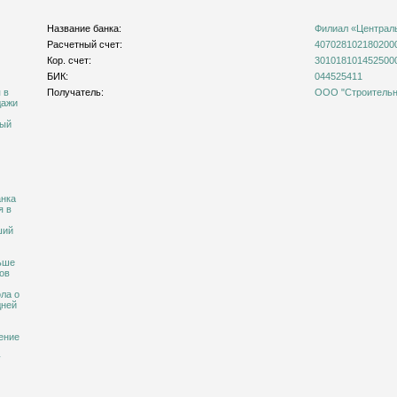
Название банка:
Филиал «Централ
Расчетный счет:
407028102180200
Кор. счет:
301018101452500
БИК:
044525411
 в
Получатель:
ООО "Строительна
дажи
ный
анка
я в
ший
ньше
ов
ола о
дней
ение
у