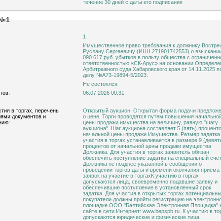
течение 30 дней с даты его подписания
 №1
1
Имущественное право требования к должнику Вострецову
Руслану Сергеевичу (ИНН 271901742553) о взыскании 
090 617 руб. убытков в пользу общества с ограниченн
ответственностью «СК-Арус» на основании Определе
Арбитражного суда Хабаровского края от 14.11.2025 п
делу №А73-19894-5/2023.
Не состоялся
тов:
06.07.2026 00:31
тия в торгах, перечень
Открытый аукцион. Открытая форма подачи предлож
ями документов и
о цене. Торги проводятся путем повышения начально
нию:
цены продажи имущества на величину, равную "шагу
аукциона". Шаг аукциона составляет 5 (пять) проценто
начальной цены продажи Имущества. Размер задатка для
участия в торгах устанавливается в размере 9 (девят
процентов от начальной цены продажи имущества
Должника. Для участия в торгах заявитель обязан
обеспечить поступление задатка на специальный сче
Должника не позднее указанной в сообщении о
проведении торгов даты и времени окончания приема
заявок на участие в торгахК участию в торгах
допускаются лица, своевременно подавшие заявку и
обеспечившие поступление в установленный срок
задатка. Для участия в открытых торгах потенциальн
покупатели должны пройти регистрацию на электронн
площадке ООО "Балтийская Электронная Площадка" 
сайте в сети Интернет: www.bepspb.ru. К участию в то
допускаются юридические и физические лица,