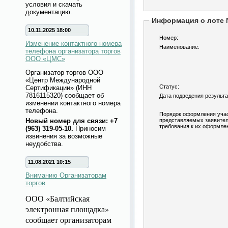
условия и скачать
документацию.
Информация о лоте
10.11.2025 18:00
Номер:
Изменение контактного номера
Наименование:
телефона организатора торгов
ООО «ЦМС»
Организатор торгов ООО
«Центр Международной
Статус:
Сертификации» (ИНН
7816115320) сообщает об
Дата подведения результа
изменении контактного номера
телефона.
Порядок оформления учас
Новый номер для связи: +7
представляемых заявител
требования к их оформле
(963) 319-05-10.
Приносим
извинения за возможные
неудобства.
11.08.2021 10:15
Вниманию Организаторам
торгов
ООО «Балтийская
электронная площадка»
сообщает организаторам