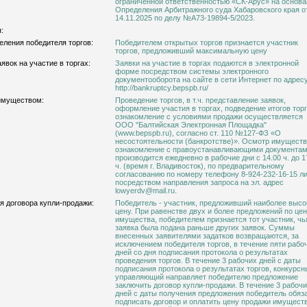
ограниченной ответственностью «СК-Арус» на основа
Определения Арбитражного суда Хабаровского края о
14.11.2025 по делу №А73-19894-5/2023.
:
еления победителя торгов:
Победителем открытых торгов признается участник
торгов, предложивший максимальную цену
явок на участие в торгах:
Заявки на участие в торгах подаются в электронной
форме посредством системы электронного
документооборота на сайте в сети Интернет по адресу
http://bankruptcy.bepspb.ru/
имуществом:
Проведение торгов, в т.ч. представление заявок,
оформление участия в торгах, подведение итогов торг
ознакомление с условиями продажи осуществляется
ООО "Балтийская Электронная Площадка"
(www.bepspb.ru), согласно ст. 110 №127-ФЗ «О
несостоятельности (банкротстве)». Осмотр имуществ
ознакомление с правоустанавливающими документа
производится ежедневно в рабочие дни с 14.00 ч. до 1
ч. (время г. Владивосток), по предварительному
согласованию по номеру телефону 8-924-232-16-15 л
посредством направления запроса на эл. адрес
lowyerdv@mail.ru.
я договора купли-продажи:
Победитель - участник, предложивший наиболее выс
цену. При равенстве двух и более предложений по це
имущества, победителем признается тот участник, чь
заявка была подана раньше других заявок. Суммы
внесенных заявителями задатков возвращаются, за
исключением победителя торгов, в течение пяти рабо
дней со дня подписания протокола о результатах
проведения торгов. В течение 3 рабочих дней с даты
подписания протокола о результатах торгов, конкурс
управляющий направляет победителю предложение
заключить договор купли-продажи. В течение 3 рабоч
дней с даты получения предложения победитель обяз
подписать договор и оплатить цену продажи имущест