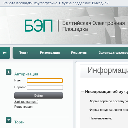
Работа площадки: круглосуточно. Служба поддержки: Выходной.
Торги
Регистрация
Регламент
Законодательств
Информаци
Авторизация
Имя:
Пароль:
Информация об аук
Форма торга по составу у
Забыли пароль?
Регистрация
Форма представления пре
Наименование:
Торги