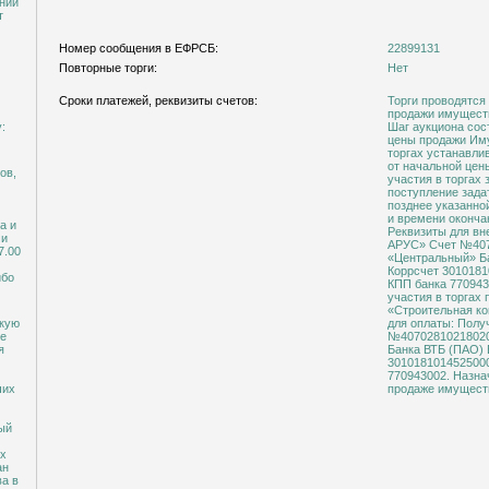
нии
т
Номер сообщения в ЕФРСБ:
22899131
Повторные торги:
Нет
Сроки платежей, реквизиты счетов:
Торги проводятся
продажи имуществ
:
Шаг аукциона сос
цены продажи Имущества. Размер зад
торгах устанавли
от начальной цен
ов,
участия в торгах
поступление зада
позднее указанно
и времени окончан
а и
Реквизиты для внесения зад
ми
АРУС» Счет №40702810218020000373 В Филиале
7.00
«Центральный» Банка ВТ
Коррсчет 30101810145250000
ибо
КПП банка 770943002. Назначение платежа: «
участия в торгах
«Строительная компания - Ар
окую
для оплаты: Получатель ООО «СК-АРУС» Счет
не
№40702810218020000373 В Филиале
я
Банка ВТБ (ПАО) БИК 044525411 Коррсчет
30101810145250000411 ИНН банка 7702070
770943002. Назначение платежа: "Оплата в торгах по
чих
продаже имуществ
ный
их
ан
ва в