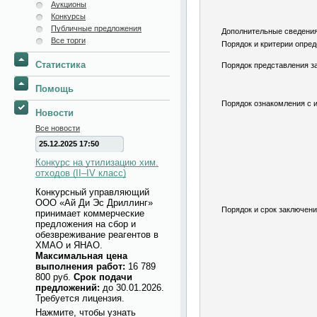
Аукционы
Конкурсы
Публичные предложения
Дополнительные сведения
Все торги
Порядок и критерии опред
Статистика
Порядок представления за
Помощь
Порядок ознакомления с 
Новости
Все новости
25.12.2025 17:50
Конкурс на утилизацию хим.
отходов (II–IV класс)
Конкурсный управляющий
ООО «Ай Ди Эс Дриллинг»
Порядок и срок заключени
принимает коммерческие
предложения на сбор и
обезвреживание реагентов в
ХМАО и ЯНАО.
Максимальная цена
выполнения работ:
16 789
800 руб.
Срок подачи
предложений:
до 30.01.2026.
Требуется лицензия.
Нажмите, чтобы узнать