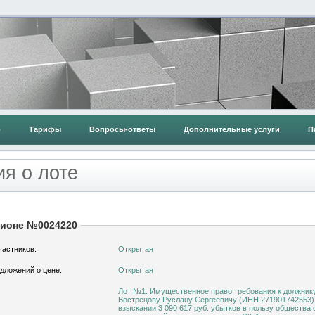
о
Тарифы
Вопросы-ответы
Дополнительные услуги
П
я о лоте
ционе №0024220
частников:
Открытая
дложений о цене:
Открытая
Лот №1. Имущественное право требования к должник
Вострецову Руслану Сергеевичу (ИНН 271901742553)
взыскании 3 090 617 руб. убытков в пользу общества с