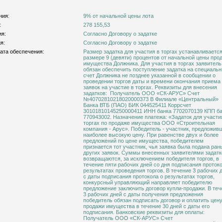
ния:
9% от начальной цены лота
:
278 155,53
ия:
Согласно Договору о задатке
я:
Согласно Договору о задатке
ата обеспечения:
Размер задатка для участия в торгах устанавливается
размере 9 (девяти) процентов от начальной цены про
имущества Должника. Для участия в торгах заявитель
обязан обеспечить поступление задатка на специаль
счет Должника не позднее указанной в сообщении о
проведении торгов даты и времени окончания приема
заявок на участие в торгах. Реквизиты для внесения
задатков: Получатель ООО «СК-АРУС» Счет
№40702810218020000373 В Филиале «Центральный»
Банка ВТБ (ПАО) БИК 044525411 Коррсчет
30101810145250000411 ИНН банка 7702070139 КПП б
770943002. Назначение платежа: «Задаток для участи
торгах по продаже имущества ООО «Строительная
компания - Арус». Победитель - участник, предложив
наиболее высокую цену. При равенстве двух и более
предложений по цене имущества, победителем
признается тот участник, чья заявка была подана ра
других заявок. Суммы внесенных заявителями задатк
возвращаются, за исключением победителя торгов, в
течение пяти рабочих дней со дня подписания проток
результатах проведения торгов. В течение 3 рабочих 
с даты подписания протокола о результатах торгов,
конкурсный управляющий направляет победителю
предложение заключить договор купли-продажи. В теч
3 рабочих дней с даты получения предложения
победитель обязан подписать договор и оплатить цен
продажи имущества в течение 30 дней с даты его
подписания. Банковские реквизиты для оплаты:
Получатель ООО «СК-АРУС» Счет