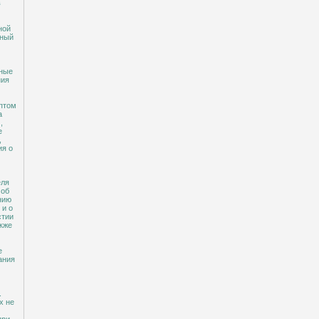
в
ной
нный
нные
ния
птом
а
,
е
,
ия о
еля
 об
нию
 и о
стии
акже
е
ания
.
х не