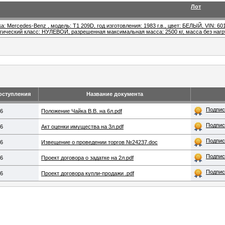
Лот
а: Mercedes-Benz , модель: T1 209D, год изготовления: 1983 г.в., цвет: БЕЛЫЙ, VIN: 601
ческий класс: НУЛЕВОЙ, разрешенная максимальная масса: 2500 кг, масса без нагру
оступления
Название документа
Подпис
26
Положение Чайка В.В. на 6л.pdf
Подпис
26
Акт оценки имущества на 3л.pdf
Подпис
26
Извещение о проведении торгов №24237.doc
Подпис
26
Проект договора о задатке на 2л.pdf
Подпис
26
Проект договора купли-продажи .pdf