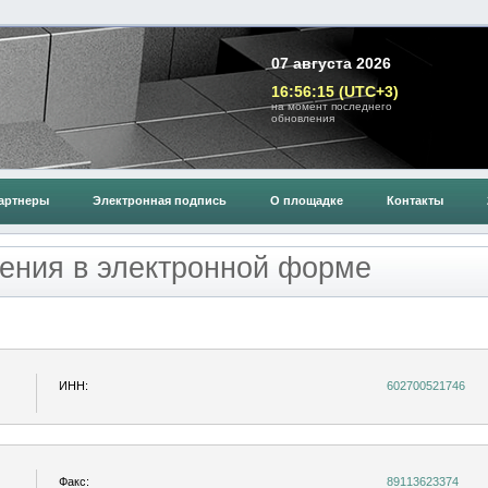
07 августа 2026
16:56:15 (UTC+3)
на момент последнего
обновления
артнеры
Электронная подпись
О площадке
Контакты
ения в электронной форме
ИНН:
602700521746
Факс:
89113623374