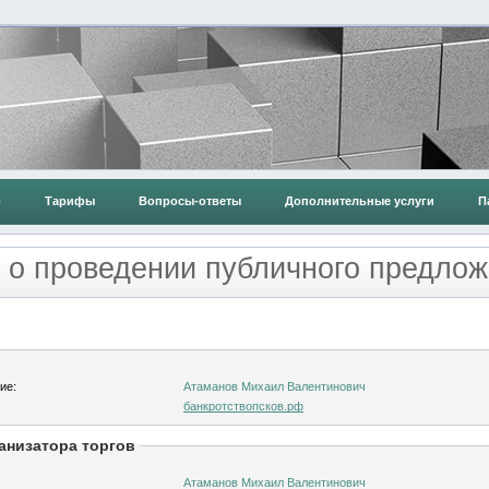
о
Тарифы
Вопросы-ответы
Дополнительные услуги
П
 о проведении публичного предлож
ие:
Атаманов Михаил Валентинович
банкротствопсков.рф
анизатора торгов
Атаманов Михаил Валентинович