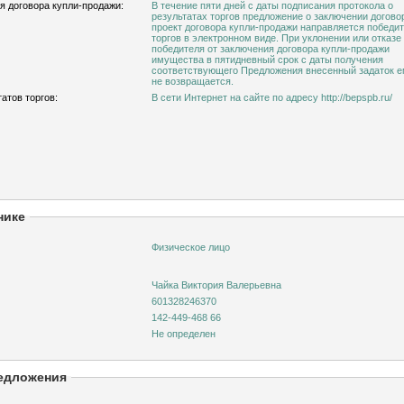
я договора купли-продажи:
В течение пяти дней с даты подписания протокола о
результатах торгов предложение о заключении догово
проект договора купли-продажи направляется победи
торгов в электронном виде. При уклонении или отказе
победителя от заключения договора купли-продажи
имущества в пятидневный срок с даты получения
соответствующего Предложения внесенный задаток 
не возвращается.
атов торгов:
В сети Интернет на сайте по адресу http://bepspb.ru/
нике
Физическое лицо
Чайка Виктория Валерьевна
601328246370
142-449-468 66
Не определен
едложения