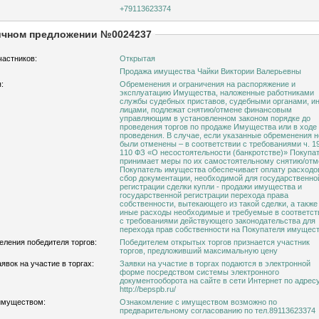
+79113623374
ичном предложении №0024237
частников:
Открытая
Продажа имущества Чайки Виктории Валерьевны
:
Обременения и ограничения на распоряжение и
эксплуатацию Имущества, наложенные работниками
службы судебных приставов, судебными органами, и
лицами, подлежат снятию/отмене финансовым
управляющим в установленном законом порядке до
проведения торгов по продаже Имущества или в ходе
проведения. В случае, если указанные обременения н
были отменены – в соответствии с требованиями ч. 19
110 ФЗ «О несостоятельности (банкротстве)» Покупа
принимает меры по их самостоятельному снятию/отм
Покупатель имущества обеспечивает оплату расходо
сбор документации, необходимой для государственно
регистрации сделки купли - продажи имущества и
государственной регистрации перехода права
собственности, вытекающего из такой сделки, а также
иные расходы необходимые и требуемые в соответст
с требованиями действующего законодательства для
перехода прав собственности на Покупателя имущест
еления победителя торгов:
Победителем открытых торгов признается участник
торгов, предложивший максимальную цену
явок на участие в торгах:
Заявки на участие в торгах подаются в электронной
форме посредством системы электронного
документооборота на сайте в сети Интернет по адресу
http://bepspb.ru/
имуществом:
Ознакомление с имуществом возможно по
предварительному согласованию по тел.89113623374