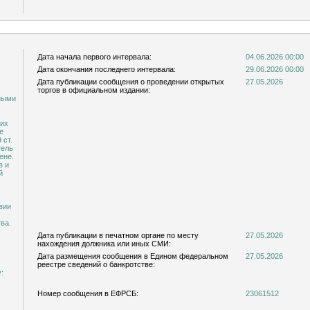
Дата начала первого интервала:
04.06.2026 00:00
Дата окончания последнего интервала:
29.06.2026 00:00
Дата публикации сообщения о проведении открытых
27.05.2026
торгов в официальном издании:
ными
 их
е
 ст.
тель
ене.
в и
й
вии
ва.
Дата публикации в печатном органе по месту
27.05.2026
нахождения должника или иных СМИ:
Дата размещения сообщения в Едином федеральном
27.05.2026
реестре сведений о банкротстве:
:
Номер сообщения в ЕФРСБ:
23061512