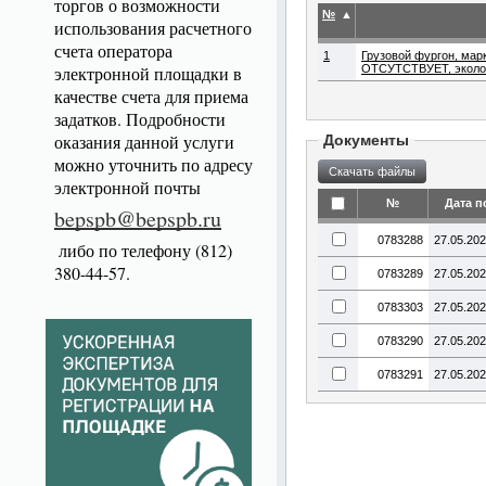
торгов о возможности
№
▲
использования расчетного
счета оператора
1
Грузовой фургон, марк
электронной площадки в
ОТСУТСТВУЕТ, экологи
качестве счета для приема
задатков. Подробности
оказания данной услуги
Документы
можно уточнить по адресу
электронной почты
№
Дата п
bepspb@bepspb.ru
0783288
27.05.20
либо по телефону (812)
380-44-57.
0783289
27.05.20
0783303
27.05.20
0783290
27.05.20
0783291
27.05.20