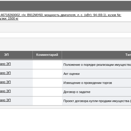
46718260002, г/н: В912МУ60, мощность двигателя, л. с. (кВт): 94 (69.1), кузов №:
зки: 1500 кг
ЭП
Комментарий
Ти
ано ЭП
Положение о порядке реализации имуществ
ано ЭП
Акт оценки
ано ЭП
Извещение о проведении торгов
ано ЭП
Договор о задатке
ано ЭП
Проект договора купли-продажи имущества 