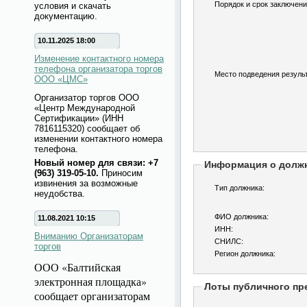
Порядок и срок заключени
условия и скачать
документацию.
10.11.2025 18:00
Изменение контактного номера
телефона организатора торгов
Место подведения результ
ООО «ЦМС»
Организатор торгов ООО
«Центр Международной
Сертификации» (ИНН
7816115320) сообщает об
изменении контактного номера
телефона.
Новый номер для связи: +7
Информация о долж
(963) 319-05-10.
Приносим
извинения за возможные
Тип должника:
неудобства.
ФИО должника:
11.08.2021 10:15
ИНН:
Вниманию Организаторам
СНИЛС:
торгов
Регион должника:
ООО «Балтийская
электронная площадка»
Лоты публичного пр
сообщает организаторам