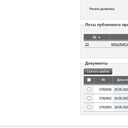
Регион должника:
Лоты публичного пр
№
▲
23
МИЦУБИСИ
Документы
№
Дата п
0782838
20.05.20
0782802
18.05.20
0782803
18.05.20