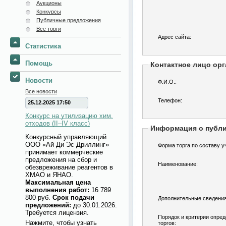
Аукционы
Конкурсы
Публичные предложения
Все торги
Адрес сайта:
Статистика
Помощь
Контактное лицо орг
Новости
Ф.И.О.:
Все новости
Телефон:
25.12.2025 17:50
Конкурс на утилизацию хим.
отходов (II–IV класс)
Информация о публ
Конкурсный управляющий
ООО «Ай Ди Эс Дриллинг»
Форма торга по составу у
принимает коммерческие
предложения на сбор и
Наименование:
обезвреживание реагентов в
ХМАО и ЯНАО.
Максимальная цена
выполнения работ:
16 789
800 руб.
Срок подачи
Дополнительные сведения
предложений:
до 30.01.2026.
Требуется лицензия.
Порядок и критерии опре
Нажмите, чтобы узнать
торгов: