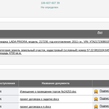
106-607-607 39
Не определен
Лот
марка: LADA PRIORA, модель: 217230, год изготовления: 2011 г.в., VIN: XTA217230B01
атегория земель земельный участок, кадастровый (условный) номер 57:22:0810104:645
площадь 4700 кв.м.
оступления
Название документа
Подпис
26
Извещение о проведении торгов №24253.doc
Подпис
26
проект договора о задатке.docx
Подпис
26
проект договора к-п.docx