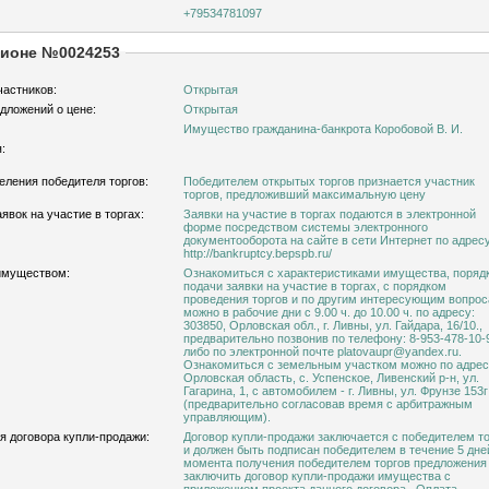
+79534781097
ционе №0024253
частников:
Открытая
дложений о цене:
Открытая
Имущество гражданина-банкрота Коробовой В. И.
:
еления победителя торгов:
Победителем открытых торгов признается участник
торгов, предложивший максимальную цену
явок на участие в торгах:
Заявки на участие в торгах подаются в электронной
форме посредством системы электронного
документооборота на сайте в сети Интернет по адресу
http://bankruptcy.bepspb.ru/
имуществом:
Ознакомиться с характеристиками имущества, поряд
подачи заявки на участие в торгах, с порядком
проведения торгов и по другим интересующим вопро
можно в рабочие дни с 9.00 ч. до 10.00 ч. по адресу:
303850, Орловская обл., г. Ливны, ул. Гайдара, 16/10.,
предварительно позвонив по телефону: 8-953-478-10-
либо по электронной почте platovaupr@yandex.ru.
Ознакомиться с земельным участком можно по адрес
Орловская область, с. Успенское, Ливенский р-н, ул.
Гагарина, 1, с автомобилем - г. Ливны, ул. Фрунзе 153г
(предварительно согласовав время с арбитражным
управляющим).
я договора купли-продажи:
Договор купли-продажи заключается с победителем т
и должен быть подписан победителем в течение 5 дне
момента получения победителем торгов предложения
заключить договор купли-продажи имущества с