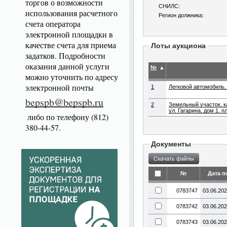
торгов о возможности
СНИЛС:
использования расчетного
Регион должника:
счета оператора
электронной площадки в
качестве счета для приема
Лоты аукциона
задатков. Подробности
оказания данной услуги
№
▲
можно уточнить по адресу
электронной почты
1
Легковой автомобиль, 
bepspb@bepspb.ru
2
Земельный участок, к
ул. Гагарина, дом 1, 
либо по телефону (812)
380-44-57.
Документы
№
Дата п
0783747
03.06.20
0783742
03.06.20
0783743
03.06.20