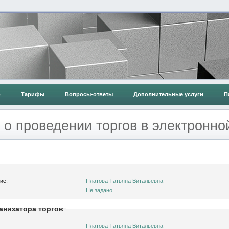
о
Тарифы
Вопросы-ответы
Дополнительные услуги
П
о проведении торгов в электронн
ие:
Платова Татьяна Витальевна
Не задано
анизатора торгов
Платова Татьяна Витальевна