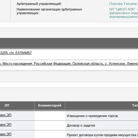
Арбитражный управляющий:
Платова Татьяна 
Наименование организации арбитражных
НП "ЦФОП АПК" -
управляющих:
финансового оздо
агропромышленно
53205, г/н: Е478АМ57
, Место нахождения: Российская Федерация, Орловская область, с. Успенское, Ливенс
ЭП
Комментарий
Ти
ано ЭП
Извещение о проведении торгов
ано ЭП
Договор о задатке
ано ЭП
Проект договора купли-продажи имущества 