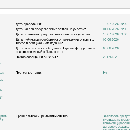
Дата проведения:
15.07.2026 09:00
Дата начала представления заявок на участие:
04.06.2026 09:00
Дата окончания представления заявок на участие:
13.07.2026 09:00
Дата публикации сообщения о проведении открытых
03.06.2026
торгов в официальном издании:
Дата размещения сообщения в Едином федеральном
03.06.2026
реестре сведений о банкротстве:
Номер сообщения в ЕФРСБ:
23175122
:
ком
Повторные торги:
Нет
сам
97,
у:
оргов
Сроки платежей, реквизиты счетов:
Заявитель предст
й с
площадки в форм
квалифицированно
договор о задатк