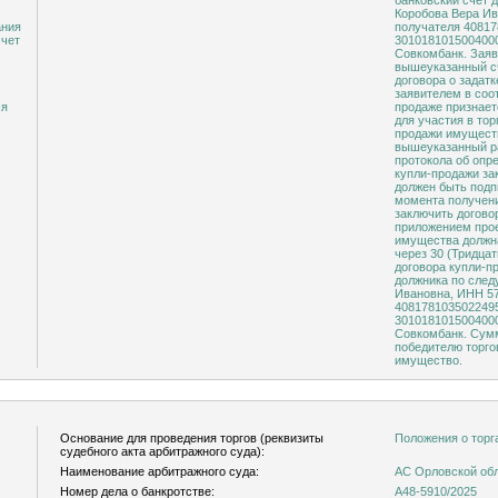
банковский счет 
Коробова Вера Ив
ания
получателя 40817
счет
301018101500400
Совкомбанк. Заяв
вышеуказанный сч
договора о задатк
заявителем в соо
ся
продаже признает
для участия в то
продажи имуществ
вышеуказанный ра
протокола об опреде
купли-продажи за
должен быть подп
момента получени
заключить догово
приложением проекта
имущества должна
через 30 (Тридца
договора купли-п
должника по след
Ивановна, ИНН 57
4081781035022495
301018101500400
Совкомбанк. Сумм
победителю торго
имущество.
Основание для проведения торгов (реквизиты
Положения о торг
судебного акта арбитражного суда):
Наименование арбитражного суда:
АС Орловской об
Номер дела о банкротстве:
А48-5910/2025