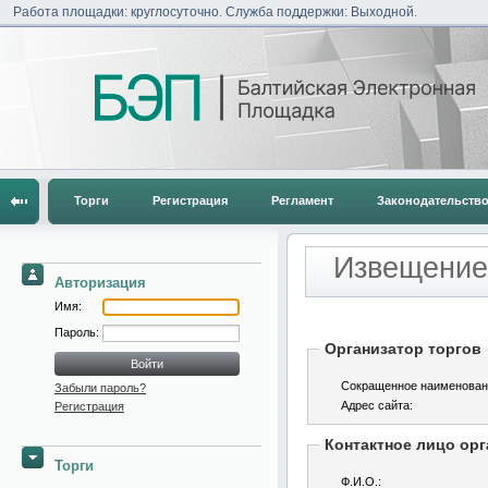
Работа площадки: круглосуточно. Служба поддержки: Выходной.
Торги
Регистрация
Регламент
Законодательств
Извещение 
Авторизация
Имя:
Пароль:
Организатор торгов
Сокращенное наименован
Забыли пароль?
Адрес сайта:
Регистрация
Контактное лицо орг
Торги
Ф.И.О.: