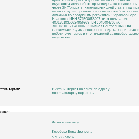
приложением проекта данного договора.. Оплата
имущества должна быть произведена не позднее чем
через 30 (Тридцать) календарных дней с даты подпис
договора купли-продажи на специальный банковский 
должника по следующим реквизитам: Коробова Вера
Ивановна, ИНН 571500658207, счет получателя
40817810350224959929, БИК 045004763 к/сч
30101810150040000763 Филиал Центральный ПАО
Совкомбанк. Сумма внесенного задатка засчитывает
победителю торгов в счет платежей за приобретаемое
имущество.
атов торгов:
В сети Интернет на сайте по адресу
http://bankruptcy.bepspb.ru/
нике
Физическое лицо
Коробова Вера Ивановна
571500658207