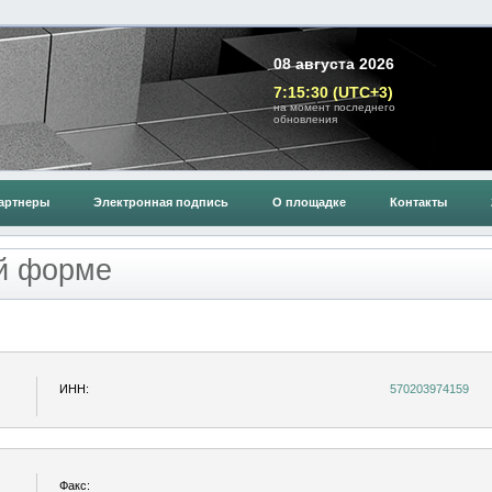
08 августа 2026
7:15:30 (UTC+3)
на момент последнего
обновления
артнеры
Электронная подпись
О площадке
Контакты
ой форме
ИНН:
570203974159
Факс: