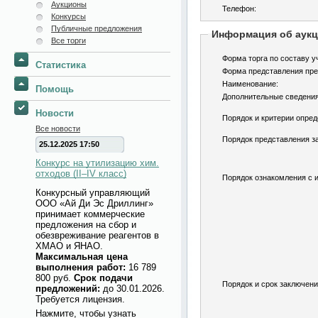
Аукционы
Телефон:
Конкурсы
Публичные предложения
Информация об аук
Все торги
Форма торга по составу у
Статистика
Форма представления пре
Наименование:
Помощь
Дополнительные сведения
Новости
Порядок и критерии опред
Все новости
Порядок представления за
25.12.2025 17:50
Конкурс на утилизацию хим.
отходов (II–IV класс)
Порядок ознакомления с 
Конкурсный управляющий
ООО «Ай Ди Эс Дриллинг»
принимает коммерческие
предложения на сбор и
обезвреживание реагентов в
ХМАО и ЯНАО.
Максимальная цена
выполнения работ:
16 789
800 руб.
Срок подачи
Порядок и срок заключени
предложений:
до 30.01.2026.
Требуется лицензия.
Нажмите, чтобы узнать