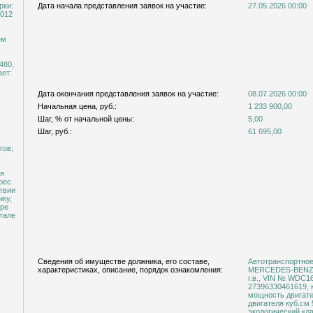
рки:
Дата начала представления заявок на участие:
27.05.2026 00:00
2012
ем
480,
вет:
Дата окончания представления заявок на участие:
08.07.2026 00:00
Начальная цена, руб.:
1 233 900,00
Шаг, % от начальной цены:
5,00
Шаг, руб.:
61 695,00
гов;
ля
рес
ствии
ику,
ере
итале
Сведения об имуществе должника, его составе,
Автотранспортное
характеристиках, описание, порядок ознакомления:
MERCEDES-BENZ G
г.в., VIN № WDC1
27396330461619,
мощность двигател
двигателя куб.см 
экологический кл