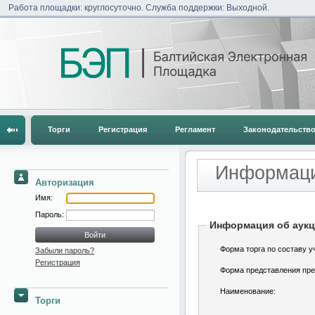
Работа площадки: круглосуточно. Служба поддержки: Выходной.
Торги
Регистрация
Регламент
Законодательств
Информаци
Авторизация
Имя:
Пароль:
Информация об аук
Форма торга по составу у
Забыли пароль?
Регистрация
Форма представления пре
Наименование:
Торги