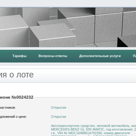
о
Тарифы
Вопросы-ответы
Дополнительные услуги
П
я о лоте
ционе №0024232
частников:
Открытая
дложений о цене:
Открытая
Автотранспортное средство, легковой автомобиль, ма
MERCEDES-BENZ GL 500 4MATIC, год изготовления: 
г.в., VIN № WDC1648861A791560, номер двигателя