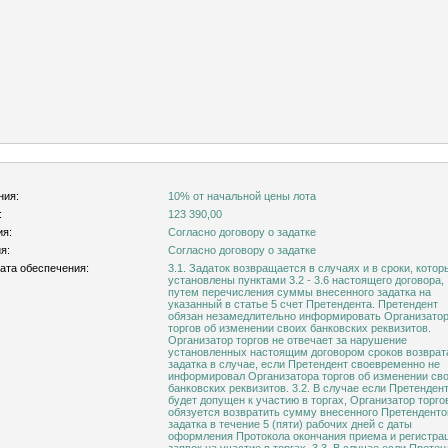
ния:
10% от начальной цены лота
:
123 390,00
ия:
Согласно договору о задатке
я:
Согласно договору о задатке
ата обеспечения:
3.1. Задаток возвращается в случаях и в сроки, котор
установлены пунктами 3.2 - 3.6 настоящего договора,
путем перечисления суммы внесенного задатка на
указанный в статье 5 счет Претендента. Претендент
обязан незамедлительно информировать Организато
торгов об изменении своих банковских реквизитов.
Организатор торгов не отвечает за нарушение
установленных настоящим договором сроков возврат
задатка в случае, если Претендент своевременно не
информировал Организатора торгов об изменении св
банковских реквизитов. 3.2. В случае если Претендент
будет допущен к участию в торгах, Организатор торго
обязуется возвратить сумму внесенного Претендент
задатка в течение 5 (пяти) рабочих дней с даты
оформления Протокола окончания приема и регистра