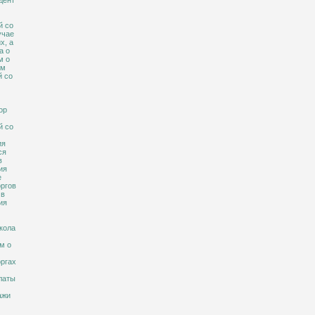
дент
й со
учае
х, а
а о
м о
ом
й со
ор
й со
ия
ся
в
ия
е
оргов
 в
ия
окола
м о
оргах
платы
ажи