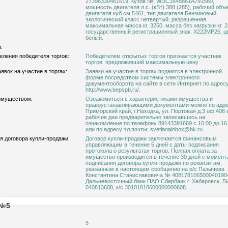
27396330461619, кузов №: WDC1648861A791560,
мощность двигателя л.с. (кВт) 388 (285), рабочий объ
двигателя куб.см 5461, тип двигателя Бензиновый,
экологический класс четвертый, разрешенная
максимальная масса кг. 3250, масса без нагрузки кг. 2
государственный регистрационный знак: Х222МР25, ц
белый.
:
еления победителя торгов:
Победителем открытых торгов признается участник
торгов, предложивший максимальную цену
явок на участие в торгах:
Заявки на участие в торгах подаются в электронной
форме посредством системы электронного
документооборота на сайте в сети Интернет по адресу
http://www.bepspb.ru/.
имуществом:
Ознакомиться с характеристиками имущества и
правоустанавливающими документами можно по адре
Приморский край, г.Находка, ул. Портовая д.3 оф.406 
рабочие дни предварительно записавшись на
ознакомление по телефону 89143391669 с 10.00 до 16
или по адресу эл.почты: svetlanainbox@bk.ru.
я договора купли-продажи:
Договор купли-продажи заключается финансовым
управляющим в течение 5 дней с даты подписания
протокола о результатах торгов. Полная оплата за
имущество производится в течение 30 дней с момент
подписания договора купли-продажи по реквизитам,
указанным в настоящем сообщении на р/с Пазычева
Константина Станиславовича № 4081781065000401904
Дальневосточный банк ПАО Сбербанк г. Хабаровск, Б
040813608, к/с 30101810600000000608.
 №5
5