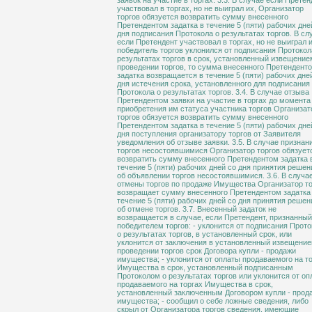
заявок на участие в торгах. 3.3. В случае если Претен
участвовал в торгах, но не выиграл их, Организатор
торгов обязуется возвратить сумму внесенного
Претендентом задатка в течение 5 (пяти) рабочих дне
дня подписания Протокола о результатах торгов. В сл
если Претендент участвовал в торгах, но не выиграл и
победитель торгов уклонился от подписания Протокол
результатах торгов в срок, установленный извещение
проведении торгов, то сумма внесенного Претендент
задатка возвращается в течение 5 (пяти) рабочих дне
дня истечения срока, установленного для подписания
Протокола о результатах торгов. 3.4. В случае отзыва
Претендентом заявки на участие в торгах до момента
приобретения им статуса участника торгов Организат
торгов обязуется возвратить сумму внесенного
Претендентом задатка в течение 5 (пяти) рабочих дне
дня поступления организатору торгов от Заявителя
уведомления об отзыве заявки. 3.5. В случае признан
торгов несостоявшимися Организатор торгов обязует
возвратить сумму внесенного Претендентом задатка 
течение 5 (пяти) рабочих дней со дня принятия решен
об объявлении торгов несостоявшимися. 3.6. В случа
отмены торгов по продаже Имущества Организатор т
возвращает сумму внесенного Претендентом задатка
течение 5 (пяти) рабочих дней со дня принятия решен
об отмене торгов. 3.7. Внесенный задаток не
возвращается в случае, если Претендент, признанный
победителем торгов: - уклонится от подписания Прот
о результатах торгов, в установленный срок, или
уклонится от заключения в установленный извещение
проведении торгов срок Договора купли - продажи
имущества; - уклонится от оплаты продаваемого на т
Имущества в срок, установленный подписанным
Протоколом о результатах торгов или уклонится от о
продаваемого на торгах Имущества в срок,
установленный заключенным Договором купли - прод
имущества; - сообщил о себе ложные сведения, либо
скрыл от Организатора торгов сведения, имеющие