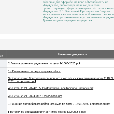
значение для оформления прав собственности на
Имущество, либо совершил иные действия,
препятствующие оформлению прав собственности на
Имущество. 3.8. Внесенный Претендентом Задаток
засчитывается в счет оплаты приобретаемого на торг
Имущества при заключении в установленном порядке
Договора купли - продажи имущества.
Название документа
ия
2 Апелляционное определение по делу 2-1863-2025.pdf
1 - Положение о порядке продажи -.docx
3 Определение Девятого кассационного суда общей юрисдикции по делу 2-1863-
2025_compressed.pdf
A51-2235-2021_20241105_Postanovlenie_apelljacionnoj_instancii.​pdf
A51-2235-2021_20240812_Opredelenie.​pdf
1 Решение Уссурийского районного суда по делу 2-1863-2025_compressed.pdf
Протокол об определении участников торгов №24232-5.doc