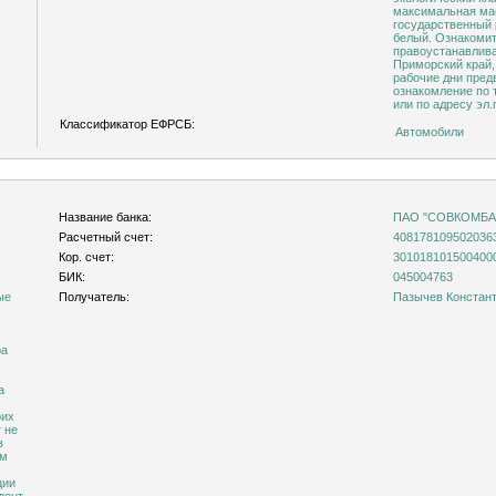
максимальная масс
государственный 
белый. Ознакомиться с характеристиками имущества и
правоустанавлив
Приморский край, 
рабочие дни пред
ознакомление по 
или по адресу эл.
Классификатор ЕФРСБ:
Автомобили
Название банка:
ПАО "СОВКОМБА
Расчетный счет:
408178109502036
Кор. счет:
301018101500400
БИК:
045004763
ые
Получатель:
Пазычев Констан
ра
а
оих
 не
в
ом
ции