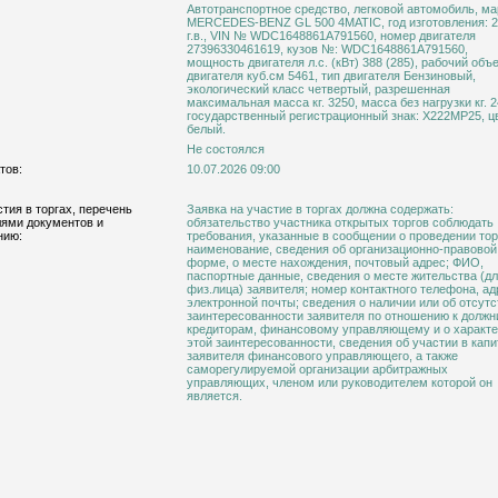
Автотранспортное средство, легковой автомобиль, ма
MERCEDES-BENZ GL 500 4MATIC, год изготовления: 
г.в., VIN № WDC1648861A791560, номер двигателя
27396330461619, кузов №: WDC1648861A791560,
мощность двигателя л.с. (кВт) 388 (285), рабочий объ
двигателя куб.см 5461, тип двигателя Бензиновый,
экологический класс четвертый, разрешенная
максимальная масса кг. 3250, масса без нагрузки кг. 2
государственный регистрационный знак: Х222МР25, ц
белый.
Не состоялся
тов:
10.07.2026 09:00
тия в торгах, перечень
Заявка на участие в торгах должна содержать:
ями документов и
обязательство участника открытых торгов соблюдать
нию:
требования, указанные в сообщении о проведении тор
наименование, сведения об организационно-правовой
форме, о месте нахождения, почтовый адрес; ФИО,
паспортные данные, сведения о месте жительства (д
физ.лица) заявителя; номер контактного телефона, ад
электронной почты; сведения о наличии или об отсут
заинтересованности заявителя по отношению к должн
кредиторам, финансовому управляющему и о характ
этой заинтересованности, сведения об участии в кап
заявителя финансового управляющего, а также
саморегулируемой организации арбитражных
управляющих, членом или руководителем которой он
является.