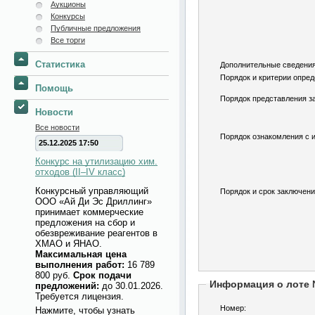
Аукционы
Конкурсы
Публичные предложения
Все торги
Статистика
Дополнительные сведения
Порядок и критерии опред
Помощь
Порядок представления за
Новости
Все новости
Порядок ознакомления с 
25.12.2025 17:50
Конкурс на утилизацию хим.
отходов (II–IV класс)
Конкурсный управляющий
Порядок и срок заключени
ООО «Ай Ди Эс Дриллинг»
принимает коммерческие
предложения на сбор и
обезвреживание реагентов в
ХМАО и ЯНАО.
Максимальная цена
выполнения работ:
16 789
800 руб.
Срок подачи
Информация о лоте
предложений:
до 30.01.2026.
Требуется лицензия.
Номер:
Нажмите, чтобы узнать