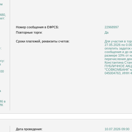
ем
480,
вет:
Номер сообщения в ЕФРСБ:
22968997
Повторные торги:
Да
Сроки платежей, реквизиты счетов:
Для участия в тор
27.05.2026 по 0.0
:
оплатить задаток
сообщения и до о
размере 10% от н
перечисления ден
су:
Константина Ста
в
ПУБЛИЧНОЕ АК
"СОВКОМБАНК" к/
.00
045004763, ИНН 4
а
6 в
ИК
Дата проведения:
10.07.2026 09:00